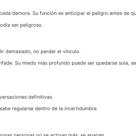
cada demora. Su función es anticipar el peligro antes de qu
día ser peligroso.
dir demasiado, no perder el vínculo.
enfade. Su miedo más profundo puede ser quedarse sola, s
versaciones definitivas.
abe regularse dentro de la incertidumbre.
gunas personas no se activan más: se apagan.